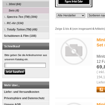
30ml (84)
Sets (4)
Spectra-Tex (TM) (394)
RC-Air (334)
Zeige
1
bis
4
(von insgesamt
4
Artikeln)
Totally Tattoo (TM) (48)
Schablonen & Film (188)
Mini
Set 
Schnellkauf
Bitte geben Sie die Artikelnummer aus
Minit
unserem Katalog ein.
12 F
69,
( ink
194,1
Liefe
Mehr über...
Liefer- und Versandkosten
Privatsphäre und Datenschutz
Mini
Unsere AGB