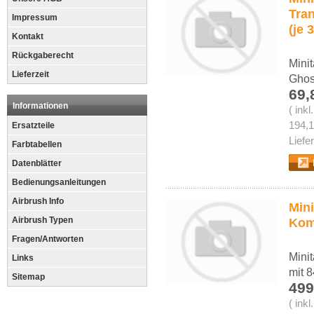
Tran
Impressum
(je 
Kontakt
Rückgaberecht
Minit
Lieferzeit
Ghost
69,
Informationen
( ink
194,1
Ersatzteile
Liefe
Farbtabellen
Datenblätter
Bedienungsanleitungen
Airbrush Info
Mini
Airbrush Typen
Komp
Fragen/Antworten
Minit
Links
mit 
Sitemap
499
( ink