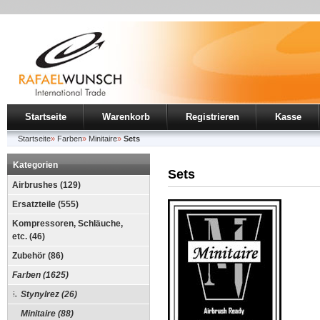
Startseite
Warenkorb
Registrieren
Kasse
Startseite
»
Farben
»
Minitaire
»
Sets
Kategorien
Sets
Airbrushes (129)
Ersatzteile (555)
Kompressoren, Schläuche,
etc. (46)
Zubehör (86)
Farben (1625)
Stynylrez (26)
Minitaire (88)