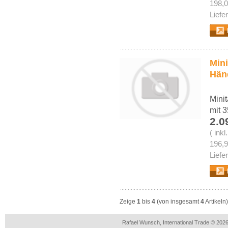
198,0
Liefe
Mini
Händ
Minit
mit 
2.0
( ink
196,9
Liefe
Zeige
1
bis
4
(von insgesamt
4
Artikeln)
Rafael Wunsch, International Trade © 202