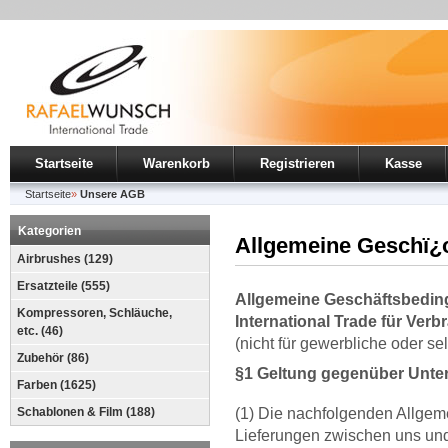
Startseite
Warenkorb
Registrieren
Kasse
Startseite
»
Unsere AGB
Kategorien
Allgemeine Geschï¿
Airbrushes (129)
Ersatzteile (555)
Allgemeine Geschäftsbedin
Kompressoren, Schläuche,
International Trade
für Verb
etc. (46)
(nicht für gewerbliche oder s
Zubehör (86)
§1 Geltung gegenüber Unter
Farben (1625)
Schablonen & Film (188)
(1) Die nachfolgenden Allgem
Lieferungen zwischen uns und