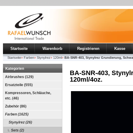
Startseite
Warenkorb
Registrieren
Kasse
Startseite
»
Farben
»
Stynylrez
»
120ml
»
BA-SNR-403, Stynylrez Grundierung, Schwar
Kategorien
BA-SNR-403, Stynylr
Airbrushes (129)
120ml/4oz.
Ersatzteile (555)
Kompressoren, Schläuche,
etc. (46)
Zubehör (86)
Farben (1625)
Stynylrez (26)
Sets (2)