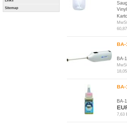
Links
Saug
Sitemap
Vinyl
Kart
MwSt
60,87
BA-
BA-1
MwSt
18,05
BA-
BA-1
EU
7,63 