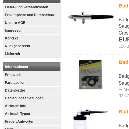
Bad
Liefer- und Versandkosten
Privatsphäre und Datenschutz
Badg
Unsere AGB
Saug
Impressum
Gros
EU
Kontakt
Rückgaberecht
196,0
Lieferzeit
Bad
Informationen
Ersatzteile
Badg
Farbtabellen
Saug
% Mw
Datenblätter
32,87
Bedienungsanleitungen
Airbrush Info
Bad
Airbrush Typen
Fragen/Antworten
Badg