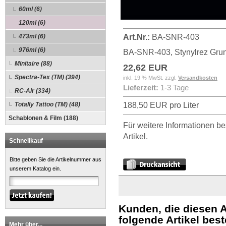
60ml (6)
120ml (6)
473ml (6)
Art.Nr.:
BA-SNR-403
976ml (6)
BA-SNR-403, Stynylrez Grun
Minitaire (88)
22,62 EUR
Spectra-Tex (TM) (394)
inkl. 19 % MwSt. zzgl.
Versandkosten
Lieferzeit:
1-3 Tage
RC-Air (334)
Totally Tattoo (TM) (48)
188,50 EUR pro Liter
Schablonen & Film (188)
Für weitere Informationen be
Artikel.
Schnellkauf
Bitte geben Sie die Artikelnummer aus
unserem Katalog ein.
Kunden, die diesen A
folgende Artikel beste
Mehr über...