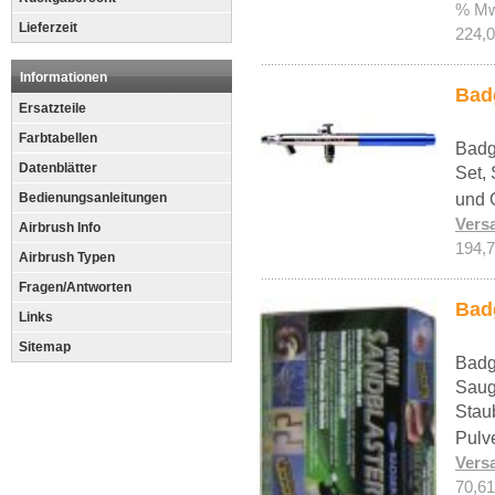
% Mw
Lieferzeit
224,0
Informationen
Bad
Ersatzteile
Farbtabellen
Badg
Datenblätter
Set,
Bedienungsanleitungen
und 
Vers
Airbrush Info
194,7
Airbrush Typen
Fragen/Antworten
Badg
Links
Sitemap
Badg
Saug
Stau
Pulv
Vers
70,61