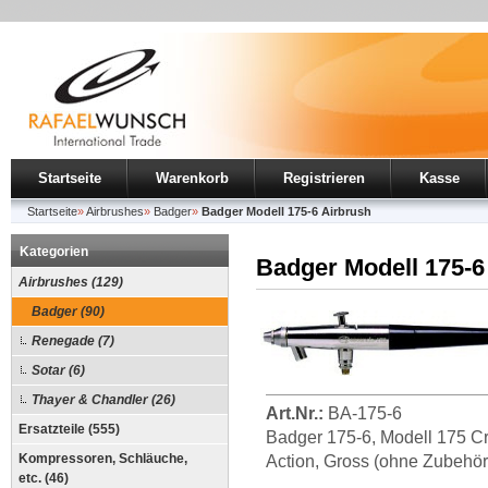
Startseite
Warenkorb
Registrieren
Kasse
Startseite
»
Airbrushes
»
Badger
»
Badger Modell 175-6 Airbrush
Kategorien
Badger Modell 175-6
Airbrushes (129)
Badger (90)
Renegade (7)
Sotar (6)
Thayer & Chandler (26)
Art.Nr.:
BA-175-6
Ersatzteile (555)
Badger 175-6, Modell 175 C
Kompressoren, Schläuche,
Action, Gross (ohne Zubehör
etc. (46)