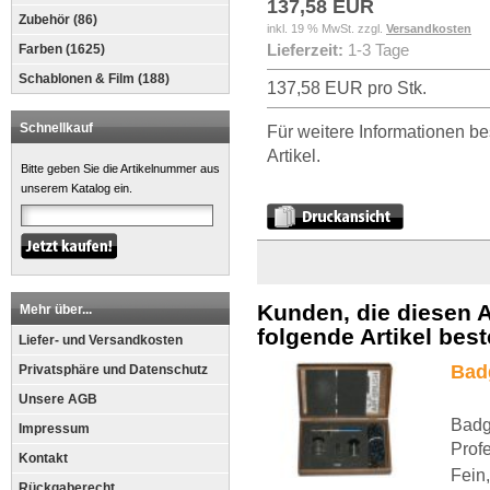
137,58 EUR
Zubehör (86)
inkl. 19 % MwSt. zzgl.
Versandkosten
Farben (1625)
Lieferzeit:
1-3 Tage
Schablonen & Film (188)
137,58 EUR pro Stk.
Schnellkauf
Für weitere Informationen be
Artikel.
Bitte geben Sie die Artikelnummer aus
unserem Katalog ein.
Kunden, die diesen A
Mehr über...
folgende Artikel beste
Liefer- und Versandkosten
Bad
Privatsphäre und Datenschutz
Unsere AGB
Badg
Impressum
Prof
Kontakt
Fein
Rückgaberecht