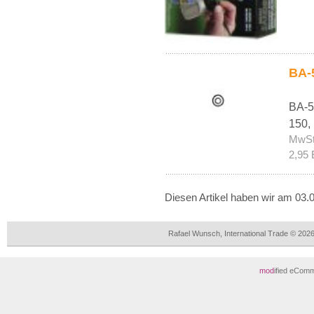
BA-5
BA-5
150,
MwSt
2,95 
Diesen Artikel haben wir am 03
Rafael Wunsch, International Trade © 202
mod
ified eCom