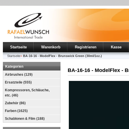
Startseite
Warenkorb
Registrieren
Kasse
Startseite
»
BA-16-16 - ModelFlex - Brunswick Green (30ml/1oz.)
Kategorien
BA-16-16 - ModelFlex - 
Airbrushes (129)
Ersatzteile (555)
Kompressoren, Schläuche,
etc. (46)
Zubehör (86)
Farben (1625)
Schablonen & Film (188)