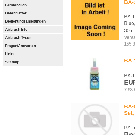
BA-1
Farbtabellen
Datenblätter
BA-1
Bedienungsanleitungen
Blue,
Airbrush Info
30ml
Vers
Airbrush Typen
155,8
Fragen/Antworten
Links
BA-
Sitemap
BA-1
EU
7,63 
BA-5
Set,
BA-5
Flas