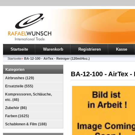
Startseite
Warenkorb
Registrieren
Kasse
Startseite
»
BA-12-100 - AirTex - Reiniger (120ml/4oz.)
Kategorien
BA-12-100 - AirTex - 
Airbrushes (129)
Ersatzteile (555)
Kompressoren, Schläuche,
etc. (46)
Zubehör (86)
Farben (1625)
Schablonen & Film (188)