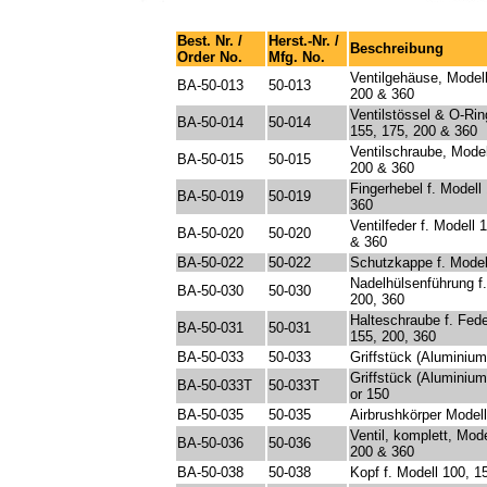
Best. Nr. /
Herst.-Nr. /
Beschreibung
Order No.
Mfg. No.
Ventilgehäuse, Modell
BA-50-013
50-013
200 & 360
Ventilstössel & O-Rin
BA-50-014
50-014
155, 175, 200 & 360
Ventilschraube, Model
BA-50-015
50-015
200 & 360
Fingerhebel f. Modell
BA-50-019
50-019
360
Ventilfeder f. Modell 
BA-50-020
50-020
& 360
BA-50-022
50-022
Schutzkappe f. Model
Nadelhülsenführung f.
BA-50-030
50-030
200, 360
Halteschraube f. Fede
BA-50-031
50-031
155, 200, 360
BA-50-033
50-033
Griffstück (Aluminium
Griffstück (Aluminium
BA-50-033T
50-033T
or 150
BA-50-035
50-035
Airbrushkörper Model
Ventil, komplett, Mode
BA-50-036
50-036
200 & 360
BA-50-038
50-038
Kopf f. Modell 100, 1