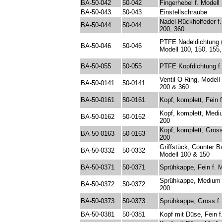
BA-50-042
50-042
Fingerhebel f. Modell
BA-50-043
50-043
Einstellschraube
Nadel-Rückholfeder f.
BA-50-044
50-044
200, 360
PTFE Nadeldichtung (
BA-50-046
50-046
Modell 100, 150, 155,
BA-50-055
50-055
PTFE Kopfdichtung f.
Ventil-O-Ring, Modell
BA-50-0141
50-0141
200 & 360
BA-50-0161
50-0161
Kopf, komplett, Fein 
Kopf, komplett, Mediu
BA-50-0162
50-0162
200
Kopf, komplett, Gross
BA-50-0163
50-0163
200
Griffstück, Counter B
BA-50-0332
50-0332
Modell 100 & 150
BA-50-0371
50-0371
Sprühkappe, Fein f. M
Sprühkappe, Medium f
BA-50-0372
50-0372
200
BA-50-0373
50-0373
Sprühkappe, Gross f.
BA-50-0381
50-0381
Kopf mit Düse, Fein f