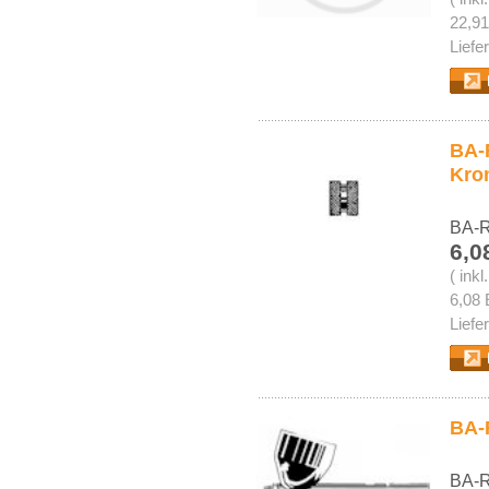
22,91
Liefe
BA-R
Kro
BA-R
6,0
( ink
6,08 
Liefe
BA-
BA-R