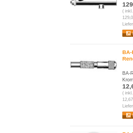
129
( ink
129,0
Liefe
BA-R
Ren
BA-R
Kro
12,
( ink
12,67
Liefe