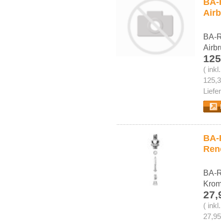
BA-
Air
BA-R
Airb
125
( ink
125,3
Liefe
BA-R
Ren
BA-R
Kro
27,
( ink
27,95