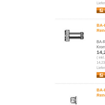
Liefe
BA-
Ren
BA-R
Kro
14,
( ink
14,23
Liefe
BA-R
Ren