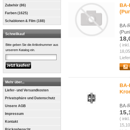
BA-
Zubehör (86)
(Pun
Farben (1625)
Schablonen & Film (188)
BA-R
(Pun
Schnellkauf
18,
( ink
Bitte geben Sie die Artikelnummer aus
unserem Katalog ein.
18,05
Liefe
Mehr über...
BA-R
Liefer- und Versandkosten
Kro
Privatsphäre und Datenschutz
BA-R
Unsere AGB
15,
Impressum
( ink
Kontakt
15,10
Rückgaberecht