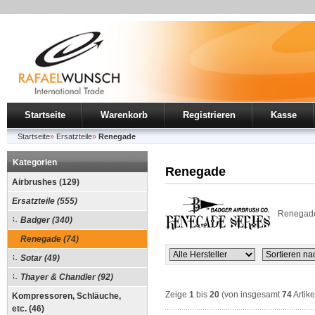
Startseite
Warenkorb
Registrieren
Kasse
Startseite
»
Ersatzteile
»
Renegade
Kategorien
Renegade
Airbrushes (129)
Ersatzteile (555)
Renegade 
Badger (340)
Renegade (74)
Sotar (49)
Thayer & Chandler (92)
Zeige
1
bis
20
(von insgesamt
74
Artike
Kompressoren, Schläuche,
etc. (46)