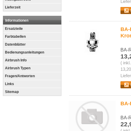
Liefe
Lieferzeit
Informationen
BA-
Ersatzteile
Kro
Farbtabellen
Datenblätter
BA-R
Bedienungsanleitungen
13,
Airbrush Info
( ink
Airbrush Typen
13,20
Liefe
Fragen/Antworten
Links
Sitemap
BA-
BA-R
22,
( ink