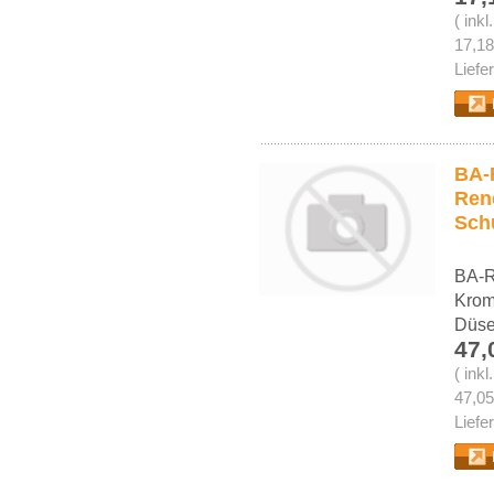
( ink
17,18
Liefe
BA-R
Ren
Sch
BA-R
Krom
Düse
47,
( ink
47,05
Liefe