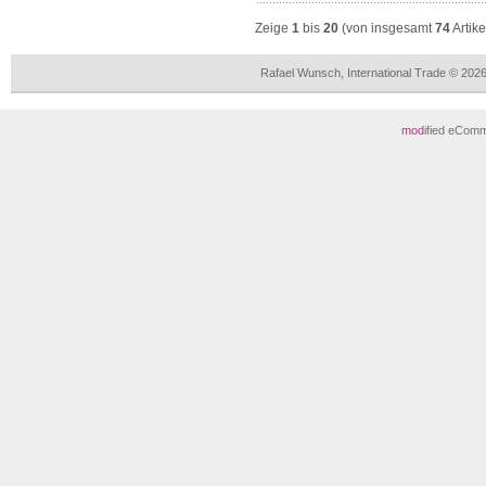
Zeige
1
bis
20
(von insgesamt
74
Artike
Rafael Wunsch, International Trade © 202
mod
ified eCom