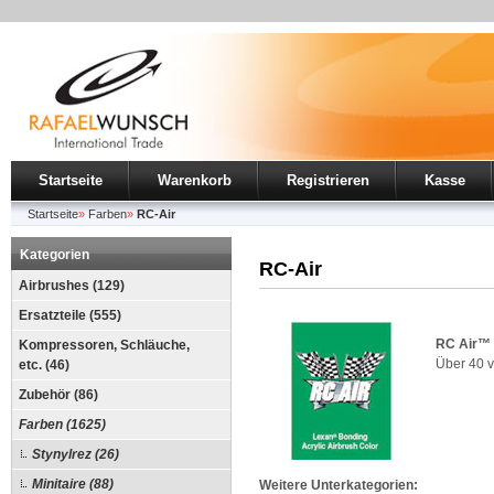
Startseite
Warenkorb
Registrieren
Kasse
Startseite
»
Farben
»
RC-Air
Kategorien
RC-Air
Airbrushes (129)
Ersatzteile (555)
RC Air™
Kompressoren, Schläuche,
Über 40 v
etc. (46)
Zubehör (86)
Farben (1625)
Stynylrez (26)
Minitaire (88)
Weitere Unterkategorien: