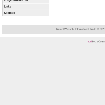
Fragen/Antworten
Links
Sitemap
Rafael Wunsch, International Trade © 202
mod
ified eCom